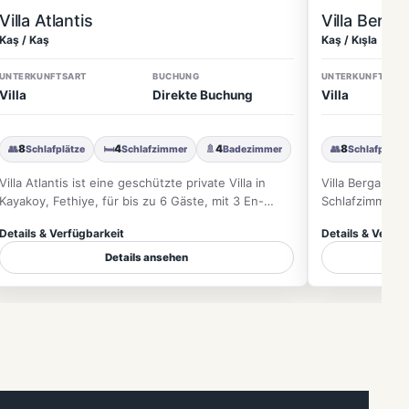
Villa Atlantis
Villa Berg
Kaş / Kaş
Kaş / Kışla
UNTERKUNFTSART
BUCHUNG
UNTERKUNFTSART
Villa
Direkte Buchung
Villa
👥
8
🛏
4
🚿
4
👥
8
Schlafplätze
Schlafzimmer
Badezimmer
Schlafplätze
Villa Atlantis ist eine geschützte private Villa in
Villa Bergamot i
Kayakoy, Fethiye, für bis zu 6 Gäste, mit 3 En-
Schlafzimmern i
suite-Schlafzimmern,…
mit Meer- und 
Details & Verfügbarkeit
Details & Verfüg
Details ansehen